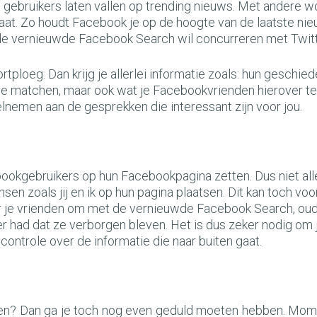
 gebruikers laten vallen op trending nieuws. Met andere w
aat. Zo houdt Facebook je op de hoogte van de laatste ni
 de vernieuwde Facebook Search wil concurreren met Twitt
rtploeg. Dan krijg je allerlei informatie zoals: hun geschied
de matchen, maar ook wat je Facebookvrienden hierover te
eelnemen aan de gesprekken die interessant zijn voor jou.
cebookgebruikers op hun Facebookpagina zetten. Dus niet al
n zoals jij en ik op hun pagina plaatsen. Dit kan toch voo
or je vrienden om met de vernieuwde Facebook Search, ou
er had dat ze verborgen bleven. Het is dus zeker nodig om 
 controle over de informatie die naar buiten gaat.
ren? Dan ga je toch nog even geduld moeten hebben. Mom