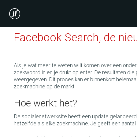
Facebook Search, de nie
Als je wat meer te weten wilt komen over een onderw
zoekwoord in en je drukt op enter. De resultaten die
weergegeven. Dit proces kan er binnenkort helemaa
zoekmachine op de markt.
Hoe werkt het?
De socialenetwerksite heeft een update gelanceerd,
hetzelfde als elke zoekmachine. Je geeft een aantal