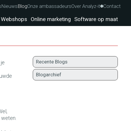
s
Nieuws
Blog
Onze ambassadeurs
Over Analyz-it
Contact
Webshops
Online marketing
Software op maat
Recente Blogs
 je
Blogarchief
ieuwde
Wel,
l weten.