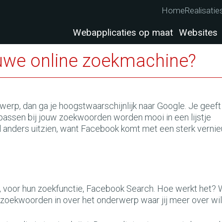
Home
Realisatie
Webapplicaties op maat
Websites
uwe online zoekmachine?
erp, dan ga je hoogstwaarschijnlijk naar Google. Je geeft
 passen bij jouw zoekwoorden worden mooi in een lijstje
l anders uitzien, want Facebook komt met een sterk vern
 voor hun zoekfunctie, Facebook Search. Hoe werkt het? 
 zoekwoorden in over het onderwerp waar jij meer over wi