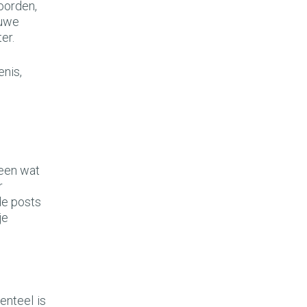
oorden,
euwe
er.
enis,
leen wat
r
de posts
je
enteel is