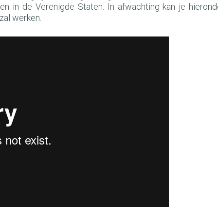
n in de Verenigde Staten. In afwachting kan je hierond
zal werken.