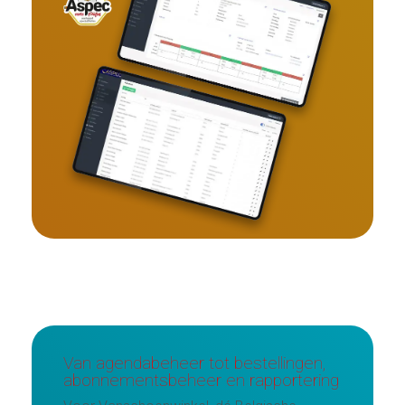
Van agendabeheer tot bestellingen,
abonnementsbeheer en rapportering