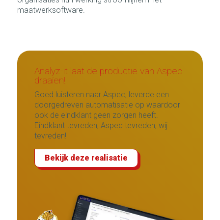
maatwerksoftware.
Analyz-it laat de productie van Aspec
draaien!
Goed luisteren naar Aspec, leverde een
doorgedreven automatisatie op waardoor
ook de eindklant geen zorgen heeft.
Eindklant tevreden, Aspec tevreden, wij
tevreden!
Bekijk deze realisatie