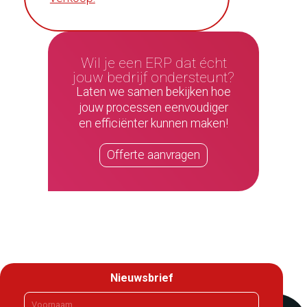
Wil je een ERP dat écht
jouw bedrijf ondersteunt?
Laten we samen bekijken hoe
jouw processen eenvoudiger
en efficiënter kunnen maken!
Offerte aanvragen
Nieuwsbrief