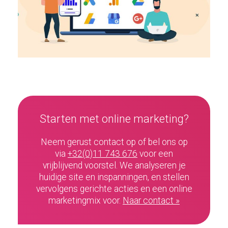
Starten met online marketing?
Neem gerust contact op of bel ons op
via
+32(0)11 743 676
voor een
vrijblijvend voorstel. We analyseren je
huidige site en inspanningen, en stellen
vervolgens gerichte acties en een online
marketingmix voor.
Naar contact »