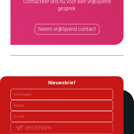
Contacteer ons nu voor een vrijblijvend
gesprek.
Neem vrijblijvend contact
Nieuwsbrief
VERZENDEN