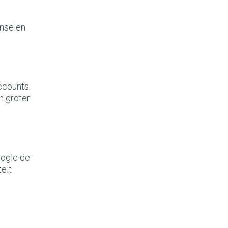
nselen
ccounts.
n groter
oogle de
eit