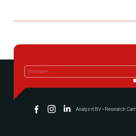
Analyz-it BV
•
Research Camp