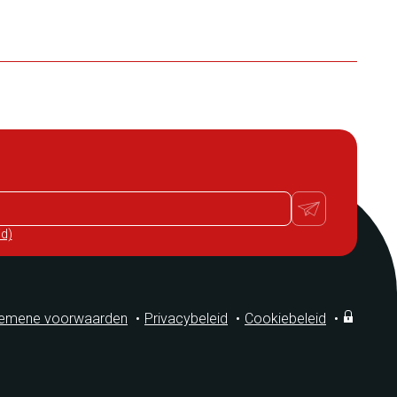
id)
gemene voorwaarden
•
Privacybeleid
•
Cookiebeleid
•