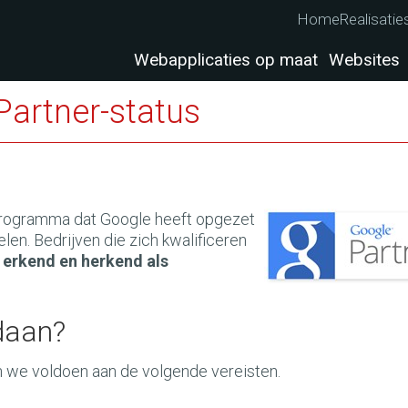
Home
Realisatie
Webapplicaties op maat
Websites
Partner-status
programma dat Google heeft opgezet
en. Bedrijven die zich kwalificeren
erkend en herkend als
daan?
 we voldoen aan de volgende vereisten.