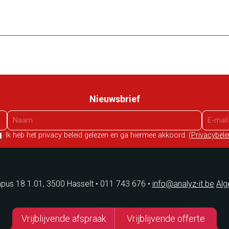
Nieuwsbrief
Ik heb het privacy beleid gelezen en ga hiermee akkoord.
(Privacybele
us 18 1.01, 3500 Hasselt
•
011 743 676
•
info@analyz-it.be
Al
Vrijblijvende afspraak
Vrijblijvende offerte