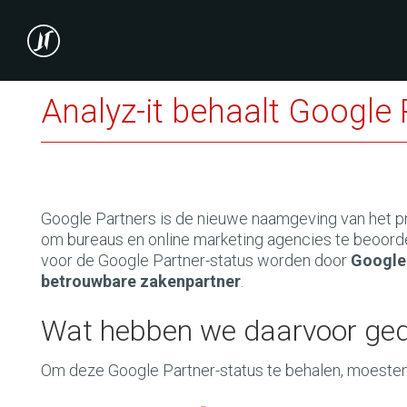
Analyz-it behaalt Google 
Google Partners is de nieuwe naamgeving van het 
om bureaus en online marketing agencies te beoordel
voor de Google Partner-status worden door
Google 
betrouwbare zakenpartner
.
Wat hebben we daarvoor ge
Om deze Google Partner-status te behalen, moesten