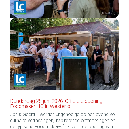
Donderdag 25 juni 2026: Officiële opening
Foodmaker HQ in Westerlo
Jan & Geertrui werden uitgenodigd op een avond vol
culinaire verrassingen, inspirerende ontmoetingen en
de typische Foodmaker-sfeer voor de opening van