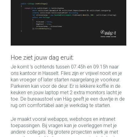
Hoe ziet jouw dag eruit:
Je komt ’s ochtends tussen 07.45h en 09.15h naar
ons kantoor in Hasselt. Files zijn er vrijwel nooit en je
kan vroeger of later starten naargelang je voorkeur.
Parkeren kan voor de deur. Er is lekkere koffie in de
keuken en jouw laptop met 2 extra monitors lacht je
toe. De bureaustoel van Häg geeft je een duwtje in de
rug om comfortabel aan je werkdag te starten.
Je maakt vooral webapps, webshops en intranet
toepassingen. Bij vragen kan je overleggen met je
andere collega’s. Bij grotere projecten werk je met