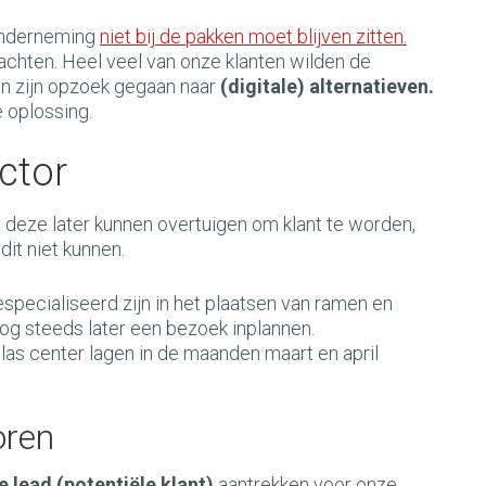
 onderneming
niet bij de pakken moet blijven zitten
.
achten. Heel veel van onze klanten wilden de
n zijn opzoek gegaan naar
(digitale) alternatieven.
e oplossing.
ctor
deze later kunnen overtuigen om klant te worden,
it niet kunnen.
specialiseerd zijn in het plaatsen van ramen en
og steeds later een bezoek inplannen.
las center lagen in de maanden maart en april
oren
 lead (potentiële klant)
aantrekken voor onze