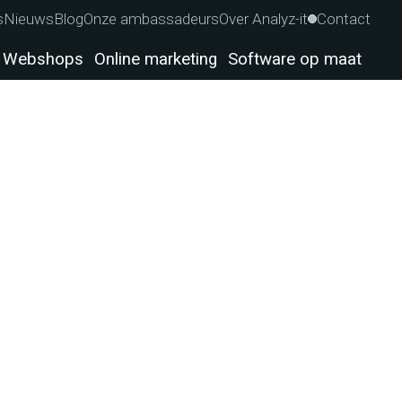
s
Nieuws
Blog
Onze ambassadeurs
Over Analyz-it
Contact
Webshops
Online marketing
Software op maat