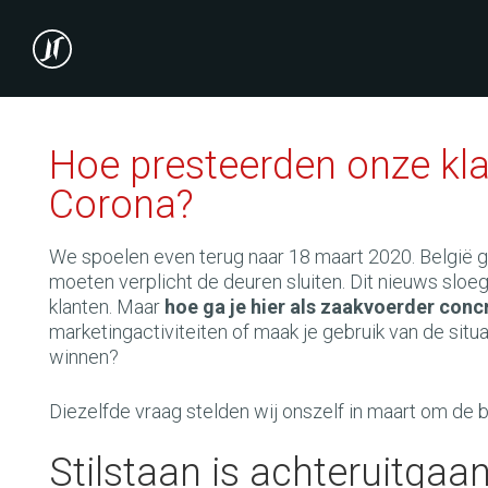
Hoe presteerden onze kla
Corona?
We spoelen even terug naar 18 maart 2020. België ga
moeten verplicht de deuren sluiten. Dit nieuws sloe
klanten. Maar
hoe ga je hier als zaakvoerder con
marketingactiviteiten of maak je gebruik van de si
winnen?
Diezelfde vraag stelden wij onszelf in maart om de 
Stilstaan is achteruitgaa