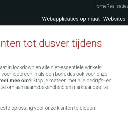
Home
Realisatie
Webapplicaties op maat
Websites
nten tot dusver tijdens
at in lockdown en alle niet-essentiële winkels
g voor iedereen in als een bom, dus ook voor onze
creet mee om?
Stop je meteen met alle bedrijfs- en
tuatie om aan naamsbekendheid en marktaandeel te
beste oplossing voor onze klanten te bieden.
n