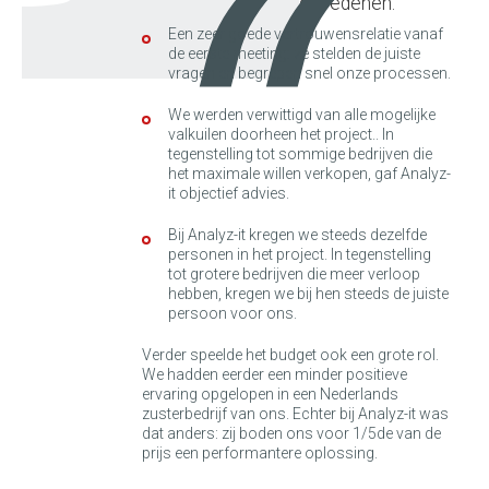
“
omwille van volgende redenen:
Een zeer goede vertrouwensrelatie vanaf
de eerste meeting: ze stelden de juiste
vragen en begrepen snel onze processen.
We werden verwittigd van alle mogelijke
valkuilen doorheen het project.. In
tegenstelling tot sommige bedrijven die
het maximale willen verkopen, gaf Analyz-
it objectief advies.
Bij Analyz-it kregen we steeds dezelfde
personen in het project. In tegenstelling
tot grotere bedrijven die meer verloop
hebben, kregen we bij hen steeds de juiste
persoon voor ons.
Verder speelde het budget ook een grote rol.
We hadden eerder een minder positieve
ervaring opgelopen in een Nederlands
zusterbedrijf van ons. Echter bij Analyz-it was
dat anders: zij boden ons voor 1/5de van de
prijs een performantere oplossing.