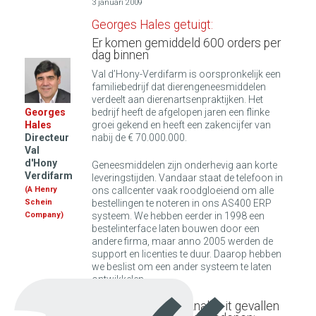
3 januari 2009
Georges Hales getuigt:
Er komen gemiddeld 600 orders per
dag binnen
Val d’Hony-Verdifarm is oorspronkelijk een
familiebedrijf dat dierengeneesmiddelen
verdeelt aan dierenartsenpraktijken. Het
bedrijf heeft de afgelopen jaren een flinke
Georges
groei gekend en heeft een zakencijfer van
Hales
nabij de € 70.000.000.
Directeur
Val
d'Hony
Geneesmiddelen zijn onderhevig aan korte
Verdifarm
leveringstijden. Vandaar staat de telefoon in
ons callcenter vaak roodgloeiend om alle
(A Henry
bestellingen te noteren in ons AS400 ERP
Schein
systeem. We hebben eerder in 1998 een
Company)
bestelinterface laten bouwen door een
andere firma, maar anno 2005 werden de
support en licenties te duur. Daarop hebben
we beslist om een ander systeem te laten
ontwikkelen.
Onze keuze is op Analyz-it gevallen