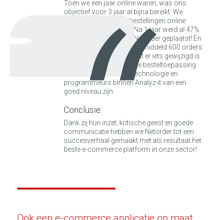
“
Toen we een jaar online waren, was ons
objectief voor 3 jaar al bijna bereikt. We
wilden 50% van onze bestellingen online
verwerken tegen 2010. Na 1 jaar werd al 47%
van de bestellingen via Netorder geplaatst! En
ondertussen komen er gemiddeld 600 orders
per dag binnen zonder dat er iets gewijzigd is
in de performantie van de besteltoepassing.
Dat bewijst ook dat de technologie en
programmeurs binnen Analyz-it van een
goed niveau zijn.
Conclusie:
Dank zij hun inzet, kritische geest en goede
communicatie hebben we Netorder tot een
succesverhaal gemaakt met als resultaat het
beste e-commerce platform in onze sector!
Ook een e-commerce applicatie op maat