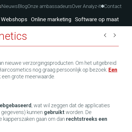
s
Nieuws
Blog
Onze ambassadeurs
Over Analyz-it
Contact
Webshops
Online marketing
Software op maat
metics
an nieuwe verzorgingsproducten. Om het uitgebreid
Haircosmetics nog graag persoonlijk op bezoek.
Een
ok een grote meerwaarde.
webgebaseerd
, wat wil zeggen dat de applicaties
in gegevens) kunnen
gebruikt
worden. De
 de kapperszaken gaan om dan
rechtstreeks een