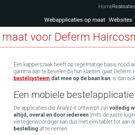
Home
Realisatie
Webapplicaties op maat
Websites
p maat voor Deferm Haircos
Een kapperszaak heeft op regelmatige basis nood a
gamma aan te bevelen bij hun klanten, gaat Deferm 
bestelsysteem
dat mee op de baan kan
, is dan o
Een mobiele bestelapplicatie
De applicaties die Analyz-it ontwerpt zijn
volledig 
altijd, overal en door iedereen
(mits de juiste log
vertegenwoordiger kan dus met een tablet tot aan
bestelling
af te nemen.