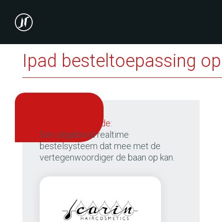
Ipad besteltoepassing o
onze meerwaarde:
Een uitgebreid realtime
bestelsysteem dat mee met de
vertegenwoordiger de baan op kan.