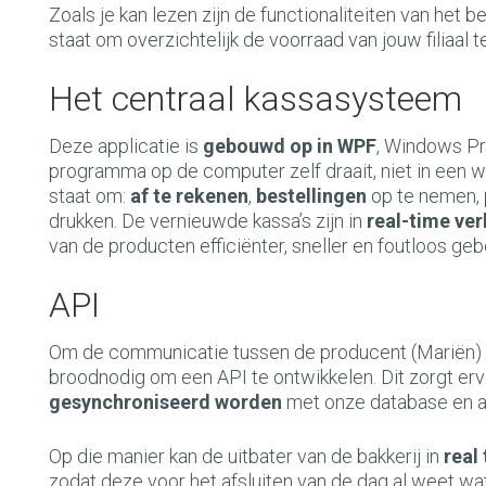
Zoals je kan lezen zijn de functionaliteiten van het b
staat om overzichtelijk de voorraad van jouw filiaal 
Het centraal kassasysteem
Deze applicatie is
gebouwd op in WPF
, Windows Pr
programma op de computer zelf draait, niet in een 
staat om:
af te rekenen
,
bestellingen
op te nemen,
drukken. De vernieuwde kassa’s zijn in
real-time ve
van de producten efficiënter, sneller en foutloos geb
API
Om de communicatie tussen de producent (Mariën) en
broodnodig om een API te ontwikkelen.
Dit zorgt er
gesynchroniseerd worden
met onze database en 
Op die manier kan de uitbater van de bakkerij in
real
zodat deze voor het afsluiten van de dag al weet 