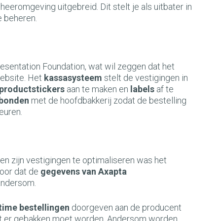
eheeromgeving uitgebreid. Dit stelt je als uitbater in
te beheren.
esentation Foundation, wat wil zeggen dat het
website. Het
kassasysteem
stelt de vestigingen in
productstickers
aan te maken en
labels
af te
rbonden
met de hoofdbakkerij zodat de bestelling
euren.
 zijn vestigingen te optimaliseren was het
voor dat de
gegevens van Axapta
andersom.
 time bestellingen
doorgeven aan de producent
wat er gebakken moet worden. Andersom worden