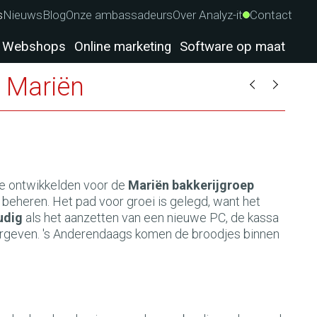
s
Nieuws
Blog
Onze ambassadeurs
Over Analyz-it
Contact
Webshops
Online marketing
Software op maat
nu bereikbaar
j Mariën
e ontwikkelden voor de
Mariën bakkerijgroep
 beheren. Het pad voor groei is gelegd, want het
oudig
als het aanzetten van een nieuwe PC, de kassa
oorgeven. 's Anderendaags komen de broodjes binnen