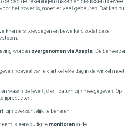
van de dag de rekeningen maken en beslissen hoeveel
voor het zover is, moet er veel gebeuren. Dat kan nu
r werknemers toevoegen en bewerken, zodat deze
systeem.
mgeving worden
overgenomen via Axapta
. De beheerder
ven hoeveel van elk artikel elke dag in de winkel moet
iën waarin de levertijd en -datum zijn meegegeven. Op
kerijproducten.
st
, zijn overzichtelijk te beheren.
steem is eenvoudig te
monitoren
in de