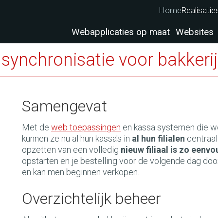
Home
Realisatie
Webapplicaties op maat
Websites
synchronisatie voor bakkeri
Samengevat
Met de
web toepassingen
en kassa systemen die w
kunnen ze nu al hun kassa's in
al hun filialen
centraal
opzetten van een volledig
nieuw filiaal is zo eenv
opstarten en je bestelling voor de volgende dag d
en kan men beginnen verkopen.
Overzichtelijk beheer