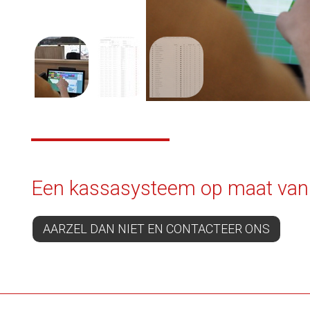
1
/
3
Een kassasysteem op maat va
AARZEL DAN NIET EN CONTACTEER ONS