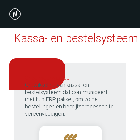
Kassa- en bestelsysteem 
onze meerwaarde:
Ontwikkeling van kassa- en
bestelsysteem dat communiceert
met hun ERP pakket, om zo de
bestellingen en bedrijfsprocessen te
vereenvoudigen.