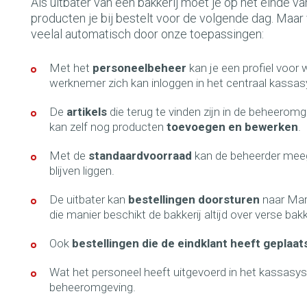
Als uitbater van een bakkerij moet je op het einde 
producten je bij bestelt voor de volgende dag. Maar 
veelal automatisch door onze toepassingen:
Met het
personeelbeheer
kan je een profiel voo
werknemer zich kan inloggen in het centraal kassa
De
artikels
die terug te vinden zijn in de beheero
kan zelf nog producten
toevoegen en bewerken
.
Met de
standaardvoorraad
kan de beheerder meege
blijven liggen.
De uitbater kan
bestellingen doorsturen
naar Mar
die manier beschikt de bakkerij altijd over verse bak
Ook
bestellingen die de eindklant heeft geplaat
Wat het personeel heeft uitgevoerd in het kassasy
beheeromgeving.