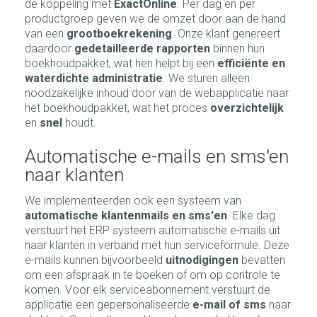
de koppeling met
ExactOnline
. Per dag en per
productgroep geven we de omzet door aan de hand
van een
grootboekrekening
. Onze klant genereert
daardoor
gedetailleerde rapporten
binnen hun
boekhoudpakket, wat hen helpt bij een
efficiënte en
waterdichte administratie
. We sturen alleen
noodzakelijke inhoud door van de webapplicatie naar
het boekhoudpakket, wat het proces
overzichtelijk
en
snel
houdt.
Automatische e-mails en sms'en
naar klanten
We implementeerden ook een systeem van
automatische klantenmails en sms'en
. Elke dag
verstuurt het ERP systeem automatische e-mails uit
naar klanten in verband met hun serviceformule. Deze
e-mails kunnen bijvoorbeeld
uitnodigingen
bevatten
om een afspraak in te boeken of om op controle te
komen. Voor elk serviceabonnement verstuurt de
applicatie een gepersonaliseerde
e-mail of sms
naar