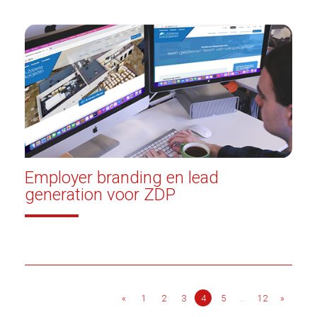
Employer branding en lead
generation voor ZDP
«
1
2
3
4
5
...
12
»