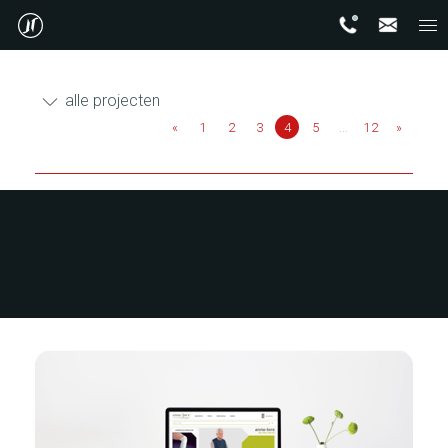
alle projecten
«
1
2
3
4
5
...
12
»
alle projecten
Website/shop
Webapplicatie
Online Marketing
Medische sector
Technische sector
SmakelijkeWebshops
Immo