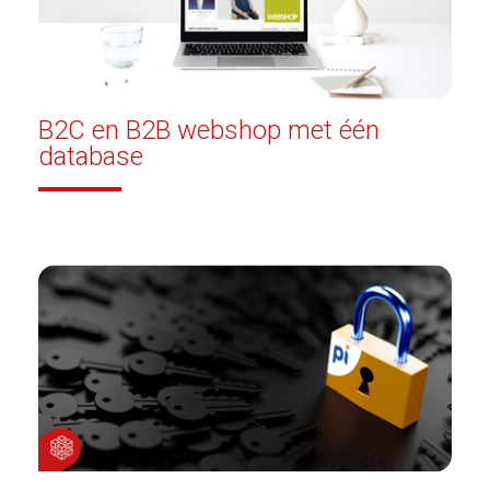
Hr en Interim
Tijdsregistratie apps
B2C en B2B webshop met één
database