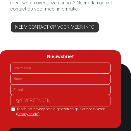
meer weten over onze aanpak? Neem dan gerust
contact op voor meer informatie.
NEEM CONTACT OP VOOR MEER INFO
Nieuwsbrief
VERZENDEN
Ik heb het privacy beleid gelezen en ga hiermee akkoord.
(Privacybeleid)