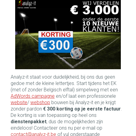
Analyz-it staat voor duidelijkheid, bij ons dus geen
gedoe met de kleine lettertjes. Start tijdens het EK
(met of zonder Belgisch elftal) simpelweg met een
AdWords campagne
en/of laat een professionele
website
/
webshop
bouwen bij Analyz-it en je krijgt
zonder pardon
€ 300 korting op je eerste factuur
.
De korting is van toepassing op heel ons
dienstenpakket
, dus de mogelijkheden zijn
eindeloos! Contacteer ons nu per e-mail op
contact@analyz-it.be
of vul onderstaande