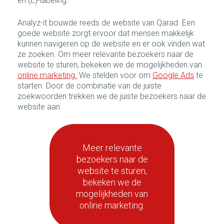
en (E)-labeling.
Analyz-it bouwde reeds de website van Qarad. Een
goede website zorgt ervoor dat mensen makkelijk
kunnen navigeren op de website en er ook vinden wat
ze zoeken. Om meer relevante bezoekers naar de
website te sturen, bekeken we de mogelijkheden van
online marketing.
We stelden voor om
Google Ads
te
starten. Door de combinatie van de juiste
zoekwoorden trekken we de juiste bezoekers naar de
website aan.
Meer relevante
bezoekers naar de
website te sturen,
bekeken we de
mogelijkheden van
online marketing.