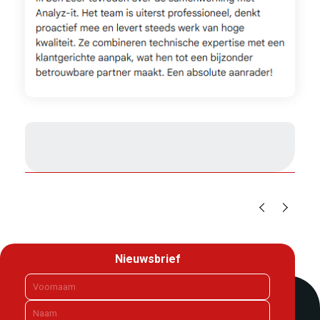
1
/
3
Nieuwsbrief