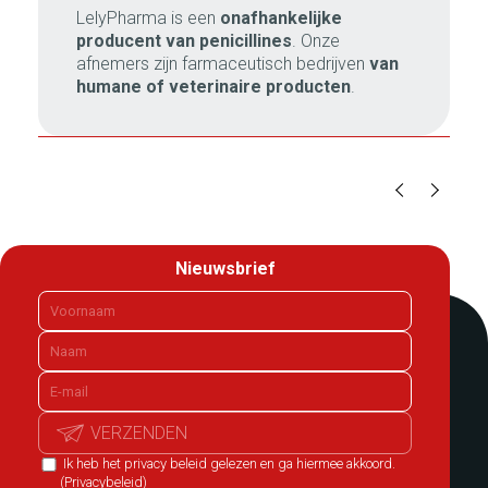
LelyPharma is een
onafhankelijke
producent van penicillines
. Onze
afnemers zijn farmaceutisch bedrijven
van
humane of veterinaire producten
.
Nieuwsbrief
VERZENDEN
Ik heb het privacy beleid gelezen en ga hiermee akkoord.
(Privacybeleid)