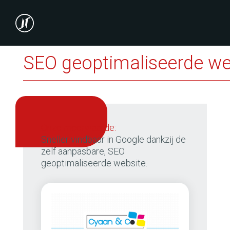
SEO geoptimaliseerde we
onze meerwaarde:
Sneller vindbaar in Google dankzij de
zelf aanpasbare, SEO
geoptimaliseerde website.