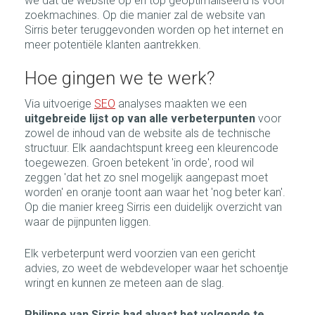
we dat de website op en top geoptimaliseerd is voor
zoekmachines. Op die manier zal de website van
Sirris beter teruggevonden worden op het internet en
meer potentiële klanten aantrekken.
Hoe gingen we te werk?
Via uitvoerige
SEO
analyses maakten we een
uitgebreide lijst op van alle verbeterpunten
voor
zowel de inhoud van de website als de technische
structuur. Elk aandachtspunt kreeg een kleurencode
toegewezen. Groen betekent 'in orde', rood wil
zeggen 'dat het zo snel mogelijk aangepast moet
worden' en oranje toont aan waar het 'nog beter kan'.
Op die manier kreeg Sirris een duidelijk overzicht van
waar de pijnpunten liggen.
Elk verbeterpunt werd voorzien van een gericht
advies, zo weet de webdeveloper waar het schoentje
wringt en kunnen ze meteen aan de slag.
Philippe van Sirris had alvast het volgende te