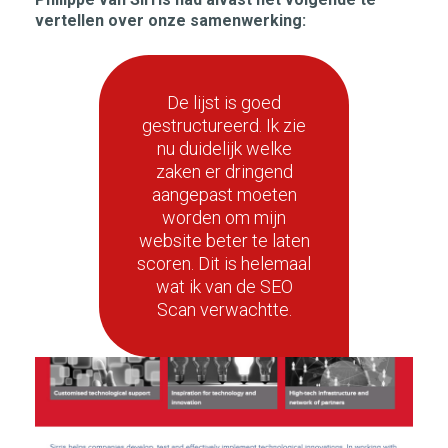
vertellen over onze samenwerking:
De lijst is goed
gestructureerd. Ik zie
nu duidelijk welke
zaken er dringend
aangepast moeten
worden om mijn
website beter te laten
scoren. Dit is helemaal
wat ik van de SEO
Scan verwachtte.