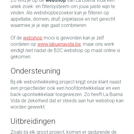
Zo vind je op de
webshop
van La Buena Vida een
uniek zoek- en filtersysteem om jouw juiste wijn te
vinden. Als webshopbezoeker kan je filteren op
appellatie, domein, druif, prijsklasse en het gerecht
waarmee je je wijn gaat combineren.
Of de
webshop
mooi is geworden kan je zelf
oordelen op
www.labuenavida.be
, maar ons werk
eindigt niet nadat de B2C webshop op maat online is
gekomen:
Ondersteuning
Bij elk webontwikkeling project krijgt onze klant naast
een projectleider ook een hoofdontwikkelaar en een
back-upontwikkelaar toegewezen. Zo heeft La Buena
Vida de zekerheid dat er steeds aan hun webshop kan
worden gewerkt.
Uitbreidingen
Zoals bij elk groot project, komen er gedurende de