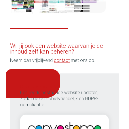
1
/
4
Wil jij ook een website waarvan je de
inhoud zelf kan beheren?
Neem dan vrijblijvend
contact
met ons op.
onze meerwaarde:
Een reeds bestaande website updaten,
zodat deze mobielvriendelijk en GDPR-
compliant is.