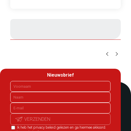
1
/
2
Nieuwsbrief
VERZENDEN
Ik heb het privacy beleid gelezen en ga hiermee akkoord.