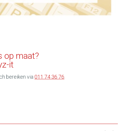
s op maat?
z-it
sch bereiken via
011 74 36 76
.