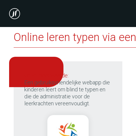
Online leren typen via e
onze meerwaarde:
Een gebruiksvriendelijke webapp die
kinderen leert om blind te typen en
die de administratie voor de
leerkrachten vereenvoudigt.