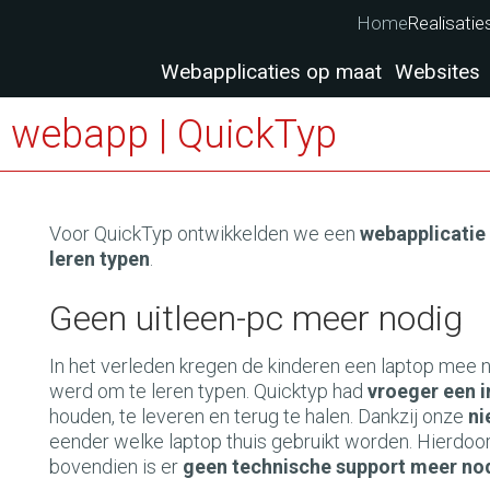
Home
Realisatie
Webapplicaties op maat
Websites
en webapp | QuickTyp
Voor QuickTyp ontwikkelden we een
webapplicatie
leren typen
.
Geen uitleen-pc meer nodig
In het verleden kregen de kinderen een laptop mee n
werd om te leren typen. Quicktyp had
vroeger een 
houden, te leveren en terug te halen. Dankzij onze
ni
eender welke laptop thuis gebruikt worden. Hierdoor 
bovendien is er
geen technische support meer no