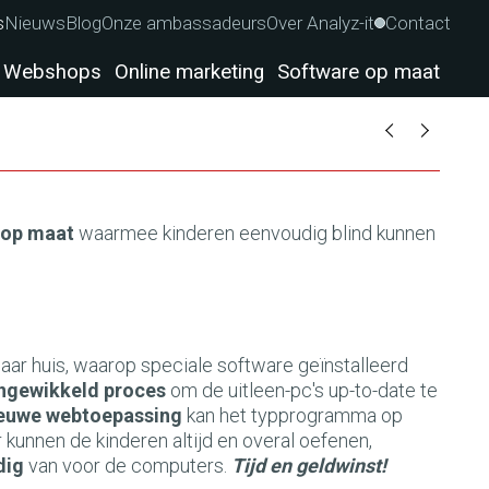
s
Nieuws
Blog
Onze ambassadeurs
Over Analyz-it
Contact
Webshops
Online marketing
Software op maat
 op maat
waarmee kinderen eenvoudig blind kunnen
aar huis, waarop speciale software geïnstalleerd
ingewikkeld proces
om de uitleen-pc's up-to-date te
euwe webtoepassing
kan het typprogramma op
kunnen de kinderen altijd en overal oefenen,
dig
van voor de computers.
Tijd en geldwinst!