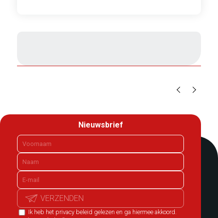
1
/
2
Nieuwsbrief
VERZENDEN
Ik heb het privacy beleid gelezen en ga hiermee akkoord.